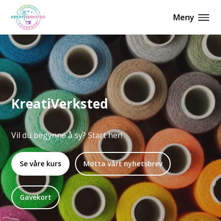
Meny
KreatiVerksted
Vil du begynne å sy? Start her!
Se våre kurs
Motta vårt nyhetsbrev
Gavekort